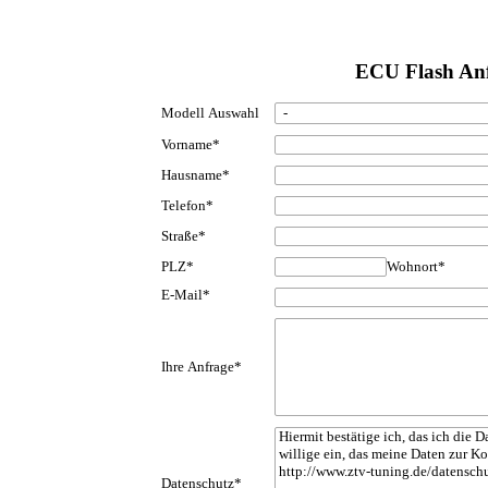
ECU Flash An
Modell Auswahl
Vorname*
Hausname*
Telefon*
Straße*
PLZ*
Wohnort*
E-Mail*
Ihre Anfrage*
Hiermit bestätige ich, das ich die
willige ein, das meine Daten zur K
http://www.ztv-tuning.de/datensch
Datenschutz*