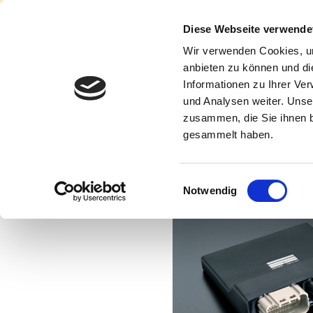
Diese Webseite verwende
Wir verwenden Cookies, um
anbieten zu können und di
Informationen zu Ihrer Ve
und Analysen weiter. Unse
Home
Ersatzteile
zusammen, die Sie ihnen b
gesammelt haben.
ECU-Tuning
Suzuki ECU 
Einwilligungsauswahl
Notwendig