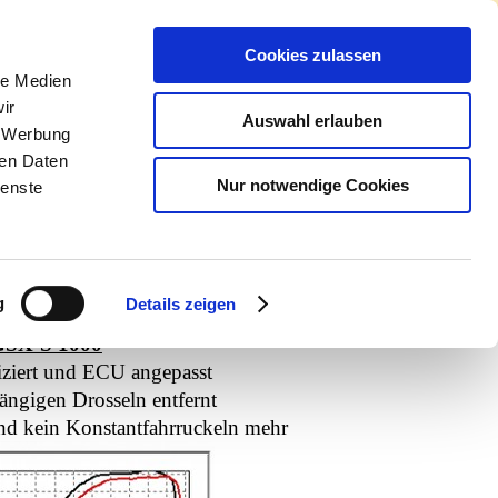
Cookies zulassen
le Medien
ir
Auswahl erlauben
, Werbung
ren Daten
Kontakt
Kove
Nur notwendige Cookies
ienste
 Nacher Beispiele
g
Details zeigen
GSX-S 1000
ziert und ECU angepasst
ängigen Drosseln entfernt
d kein Konstantfahrruckeln mehr