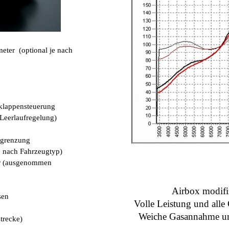
eter (optional je nach
lklappensteuerung
 Leerlaufregelung)
egrenzung
 nach Fahrzeugtyp)
er (ausgenommen
Airbox modifi
sen
Volle Leistung und alle
Weiche Gasannahme un
trecke)