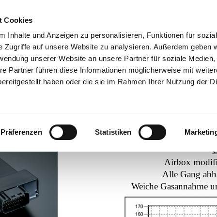
t Cookies
Diese Seite benutzt Cookies , lesen Sie bitte die Datenschutzhinweise.
 Inhalte und Anzeigen zu personalisieren, Funktionen für sozia
e Zugriffe auf unsere Website zu analysieren. Außerdem geben w
Tel. und WhatsApp 04445-7193
rwendung unserer Website an unsere Partner für soziale Medien
re Partner führen diese Informationen möglicherweise mit weite
ECU-Tuning
Impressum
Datenschutz
ereitgestellt haben oder die sie im Rahmen Ihrer Nutzung der D
Tuning
Vorher
Präferenzen
Statistiken
Marketin
Airbox modifi
Alle Gang abh
Weiche Gasannahme un